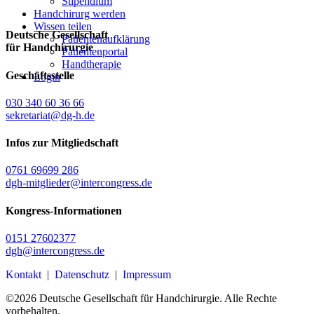
Stipendium
Handchirurg werden
Wissen teilen
Deutsche Gesellschaft
Patientenaufklärung
für Handchirurgie
Patientenportal
Handtherapie
Geschäftsstelle
Login
030 340 60 36 66
sekretariat@dg-h.de
Infos zur Mitgliedschaft
0761 69699 286
dgh-mitglieder@intercongress.de
Kongress-Informationen
0151 27602377
dgh@intercongress.de
Kontakt
|
Datenschutz
|
Impressum
©
2026
Deutsche Gesellschaft für Handchirurgie. Alle Rechte
vorbehalten.