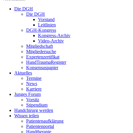
Close
Die DGH
Menu
Die DGH
Vorstand
Leitlinien
DGH-Kongress
Kongress-Archiv
Video-Archiv
Mitgliedschaft
Mitgliedersuche
Expertenzertifikat
HandTraumaRegister
Konsensuspapier
Aktuelles
Termine
News
Karriere
Junges Forum
Vorsitz
Stipendium
Handchirurg werden
Wissen teilen
Patientenaufklärung
Patientenportal
Handtherapie