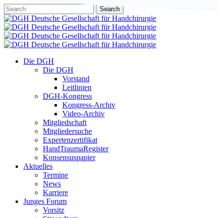
Skip
Search
to
Close
main
Search
content
Menu
Die DGH
Die DGH
Vorstand
Leitlinien
DGH-Kongress
Kongress-Archiv
Video-Archiv
Mitgliedschaft
Mitgliedersuche
Expertenzertifikat
HandTraumaRegister
Konsensuspapier
Aktuelles
Termine
News
Karriere
Junges Forum
Vorsitz