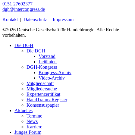
0151 27602377
dgh@intercongress.de
Kontakt
|
Datenschutz
|
Impressum
©
2026
Deutsche Gesellschaft für Handchirurgie. Alle Rechte
vorbehalten.
Close
Die DGH
Menu
Die DGH
Vorstand
Leitlinien
DGH-Kongress
Kongress-Archiv
Video-Archiv
Mitgliedschaft
Mitgliedersuche
Expertenzertifikat
HandTraumaRegister
Konsensuspapier
Aktuelles
Termine
News
Karriere
Junges Forum