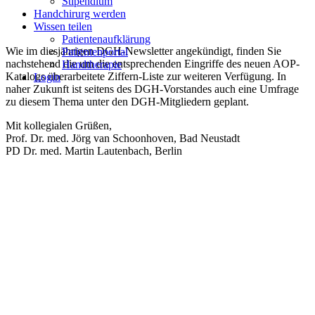
Stipendium
Handchirurg werden
Wissen teilen
Patientenaufklärung
Wie im diesjährigen DGH-Newsletter angekündigt, finden Sie
Patientenportal
nachstehend die um die entsprechenden Eingriffe des neuen AOP-
Handtherapie
Katalogs überarbeitete Ziffern-Liste zur weiteren Verfügung. In
Login
naher Zukunft ist seitens des DGH-Vorstandes auch eine Umfrage
zu diesem Thema unter den DGH-Mitgliedern geplant.
Mit kollegialen Grüßen,
Prof. Dr. med. Jörg van Schoonhoven, Bad Neustadt
PD Dr. med. Martin Lautenbach, Berlin