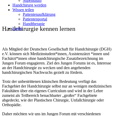
Stipendium
Handchirurg werden
Wissen teilen
Patientenaufklärung
Patientenportal
Handtherapie
Hand­chirurgie kennen lernen
Login
Als Mitglied der Deutschen Gesellschaft für Handchirurgie (DGH)
e.V. können sich Medizinstudent*innen, Assistenzärzt *innen und
Fachärzt*innen ohne handchirurgische Zusatzbezeichnung im
Jungen Forum engagieren. Ziel des Jungen Forums ist es, Interesse
an der Handchirurgie zu wecken und den angehenden
handchirurgischen Nachwuchs gezielt zu fördern.
Trotz der unbestrittenen klinischen Bedeutung verfügt das
Fachgebiet der Handchirurgie selbst nur an wenigen medizinischen
Fakultäten über ein eigenes Curriculum und wird in der Lehre
zumeist als Teilbereich benachbarter „großer“ Fachgebiete
abgedeckt, wie der Plastischen Chirurgie, Unfallchirurgie oder
Orthopädie.
Daher möchten wir uns im Jungen Forum mit verschiedenen