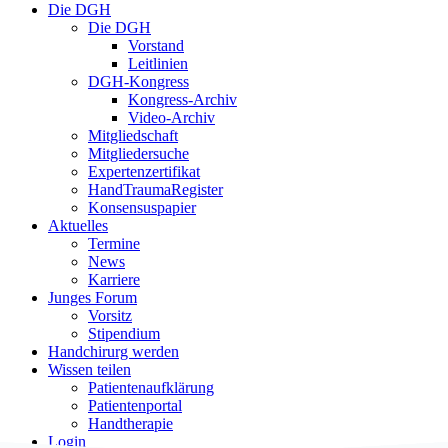
Close
Die DGH
Menu
Die DGH
Vorstand
Leitlinien
DGH-Kongress
Kongress-Archiv
Video-Archiv
Mitgliedschaft
Mitgliedersuche
Expertenzertifikat
HandTraumaRegister
Konsensuspapier
Aktuelles
Termine
News
Karriere
Junges Forum
Vorsitz
Stipendium
Handchirurg werden
Wissen teilen
Patientenaufklärung
Patientenportal
Handtherapie
Login