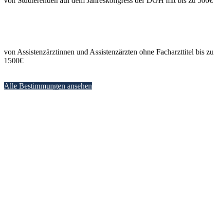
von Studierenden auf dem Jahreskongress der DGH mit bis zu 500€
von Assistenzärztinnen und Assistenzärzten ohne Facharzttitel bis zu
1500€
Alle Bestimmungen ansehen