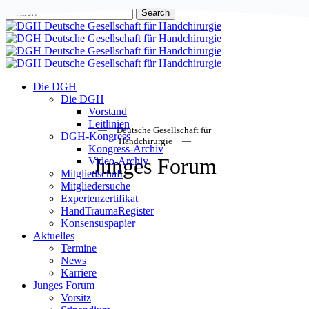
Skip
Search
to
Close
main
Search
content
Menu
Die DGH
Die DGH
Vorstand
Leitlinien
— Deutsche Gesellschaft für
DGH-Kongress
Handchirurgie —
Kongress-Archiv
Junges Forum
Video-Archiv
Mitgliedschaft
Mitgliedersuche
Expertenzertifikat
HandTraumaRegister
Konsensuspapier
Aktuelles
Termine
News
Karriere
Junges Forum
Vorsitz