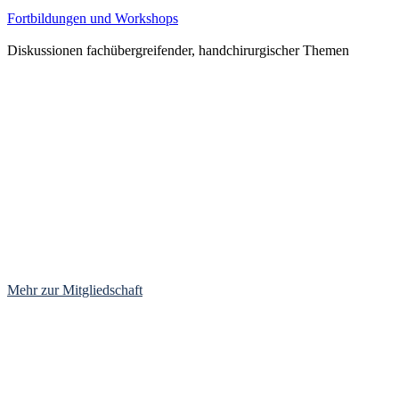
Fortbildungen und Workshops
Diskussionen fachübergreifender, handchirurgischer Themen
Mitglied werden
Jetzt Mitglied des Jungen Forums
werden und Vorteile sichern!
Mehr zur Mitgliedschaft