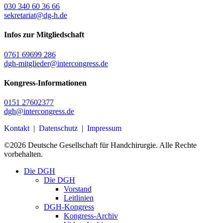
030 340 60 36 66
sekretariat@dg-h.de
Infos zur Mitgliedschaft
0761 69699 286
dgh-mitglieder@intercongress.de
Kongress-Informationen
0151 27602377
dgh@intercongress.de
Kontakt
|
Datenschutz
|
Impressum
©
2026
Deutsche Gesellschaft für Handchirurgie. Alle Rechte
vorbehalten.
Close
Die DGH
Menu
Die DGH
Vorstand
Leitlinien
DGH-Kongress
Kongress-Archiv