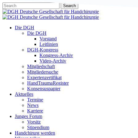
Skip
Search
to
Close
main
Search
content
Menu
Die DGH
Die DGH
Vorstand
Leitlinien
DGH-Kongress
Kongress-Archiv
Video-Archiv
Mitgliedschaft
Mitgliedersuche
Expertenzertifikat
HandTraumaRegister
Konsensuspapier
Aktuelles
Termine
News
Karriere
Junges Forum
Vorsitz
Stipendium
Handchirurg werden