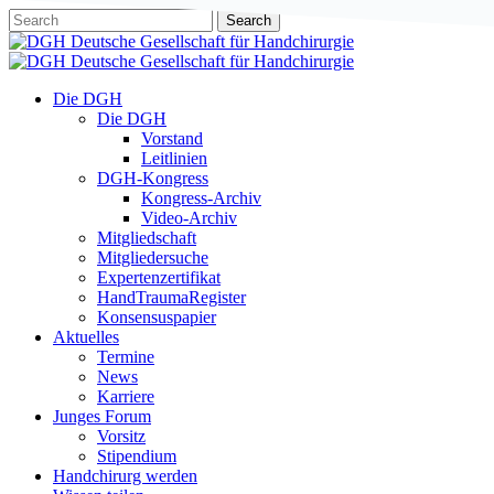
Skip
Search
to
Close
main
Search
content
Menu
Die DGH
Die DGH
Vorstand
Leitlinien
DGH-Kongress
Kongress-Archiv
Video-Archiv
Mitgliedschaft
Mitgliedersuche
Expertenzertifikat
HandTraumaRegister
Konsensuspapier
Aktuelles
Termine
News
Karriere
Junges Forum
Vorsitz
Stipendium
Handchirurg werden