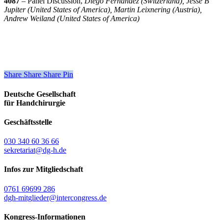
4087
– Panel Discussion,
Diego Fernandez (Switzerland), Jesse B
Jupiter (United States of America), Martin Leixnering (Austria),
Andrew Weiland (United States of America)
Share
Share
Share
Share
Pin
Deutsche Gesellschaft
für Handchirurgie
Geschäftsstelle
030 340 60 36 66
sekretariat@dg-h.de
Infos zur Mitgliedschaft
0761 69699 286
dgh-mitglieder@intercongress.de
Kongress-Informationen