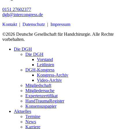
0151 27602377
dgh@intercongress.de
Kontakt
|
Datenschutz
|
Impressum
©
2026
Deutsche Gesellschaft für Handchirurgie. Alle Rechte
vorbehalten.
Close
Die DGH
Menu
Die DGH
Vorstand
Leitlinien
DGH-Kongress
Kongress-Archiv
Video-Archiv
Mitgliedschaft
Mitgliedersuche
Expertenzertifikat
HandTraumaRegister
Konsensuspapier
Aktuelles
Termine
News
Karriere