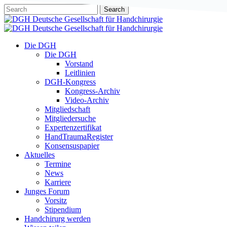
Skip
Search
to
Close
main
Search
content
Menu
Die DGH
Die DGH
Vorstand
Leitlinien
DGH-Kongress
Kongress-Archiv
Video-Archiv
Mitgliedschaft
Mitgliedersuche
Expertenzertifikat
HandTraumaRegister
Konsensuspapier
Aktuelles
Termine
News
Karriere
Junges Forum
Vorsitz
Stipendium
Handchirurg werden