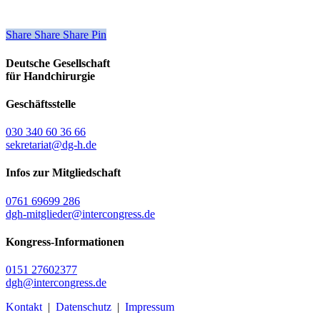
Share
Share
Share
Share
Pin
Deutsche Gesellschaft
für Handchirurgie
Geschäftsstelle
030 340 60 36 66
sekretariat@dg-h.de
Infos zur Mitgliedschaft
0761 69699 286
dgh-mitglieder@intercongress.de
Kongress-Informationen
0151 27602377
dgh@intercongress.de
Kontakt
|
Datenschutz
|
Impressum