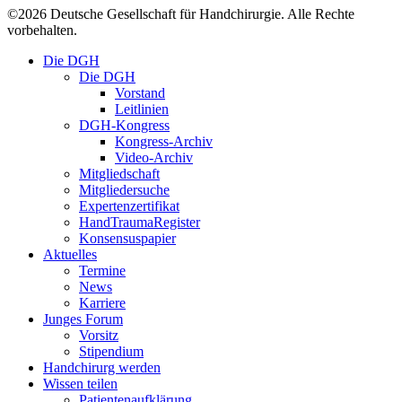
©
2026
Deutsche Gesellschaft für Handchirurgie. Alle Rechte
vorbehalten.
Close
Die DGH
Menu
Die DGH
Vorstand
Leitlinien
DGH-Kongress
Kongress-Archiv
Video-Archiv
Mitgliedschaft
Mitgliedersuche
Expertenzertifikat
HandTraumaRegister
Konsensuspapier
Aktuelles
Termine
News
Karriere
Junges Forum
Vorsitz
Stipendium
Handchirurg werden
Wissen teilen
Patientenaufklärung