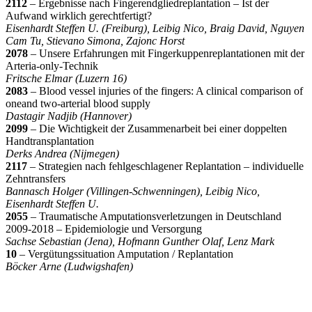
2112
– Ergebnisse nach Fingerendgliedreplantation – Ist der
Aufwand wirklich gerechtfertigt?
Eisenhardt Steffen U. (Freiburg), Leibig Nico, Braig David, Nguyen
Cam Tu, Stievano Simona, Zajonc Horst
2078
– Unsere Erfahrungen mit Fingerkuppenreplantationen mit der
Arteria-only-Technik
Fritsche Elmar (Luzern 16)
2083
– Blood vessel injuries of the fingers: A clinical comparison of
oneand two-arterial blood supply
Dastagir Nadjib (Hannover)
2099
– Die Wichtigkeit der Zusammenarbeit bei einer doppelten
Handtransplantation
Derks Andrea (Nijmegen)
2117
– Strategien nach fehlgeschlagener Replantation – individuelle
Zehntransfers
Bannasch Holger (Villingen-Schwenningen), Leibig Nico,
Eisenhardt Steffen U.
2055
– Traumatische Amputationsverletzungen in Deutschland
2009-2018 – Epidemiologie und Versorgung
Sachse Sebastian (Jena), Hofmann Gunther Olaf, Lenz Mark
10
– Vergütungssituation Amputation / Replantation
Böcker Arne (Ludwigshafen)