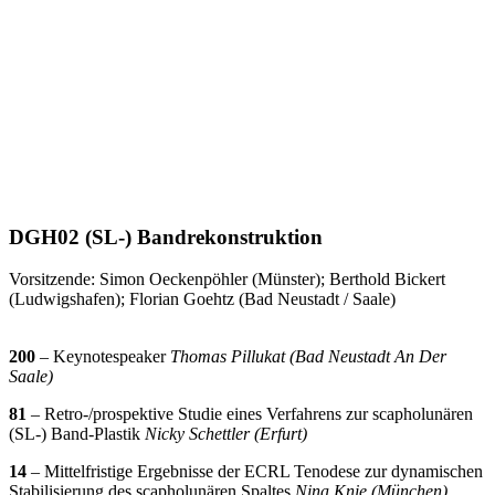
DGH02 (SL-) Bandrekonstruktion
Vorsitzende: Simon Oeckenpöhler (Münster); Berthold Bickert
(Ludwigshafen); Florian Goehtz (Bad Neustadt / Saale)
200
– Keynotespeaker
Thomas Pillukat (Bad Neustadt An Der
Saale)
81
– Retro-/prospektive Studie eines Verfahrens zur scapholunären
(SL-) Band-Plastik
Nicky Schettler (Erfurt)
14
– Mittelfristige Ergebnisse der ECRL Tenodese zur dynamischen
Stabilisierung des scapholunären Spaltes
Nina Knie (München)