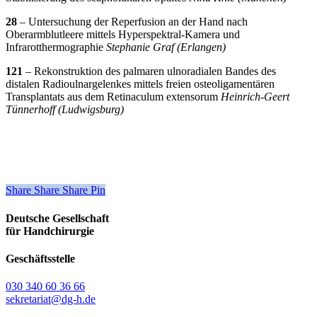
28
– Untersuchung der Reperfusion an der Hand nach
Oberarmblutleere mittels Hyperspektral-Kamera und
Infrarotthermographie
Stephanie Graf (Erlangen)
121
– Rekonstruktion des palmaren ulnoradialen Bandes des
distalen Radioulnargelenkes mittels freien osteoligamentären
Transplantats aus dem Retinaculum extensorum
Heinrich-Geert
Tünnerhoff (Ludwigsburg)
Share
Share
Share
Share
Pin
Deutsche Gesellschaft
für Handchirurgie
Geschäftsstelle
030 340 60 36 66
sekretariat@dg-h.de