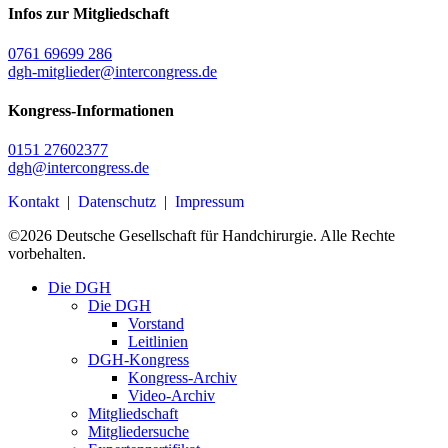
Infos zur Mitgliedschaft
0761 69699 286
dgh-mitglieder@intercongress.de
Kongress-Informationen
0151 27602377
dgh@intercongress.de
Kontakt
|
Datenschutz
|
Impressum
©
2026
Deutsche Gesellschaft für Handchirurgie. Alle Rechte
vorbehalten.
Close
Die DGH
Menu
Die DGH
Vorstand
Leitlinien
DGH-Kongress
Kongress-Archiv
Video-Archiv
Mitgliedschaft
Mitgliedersuche