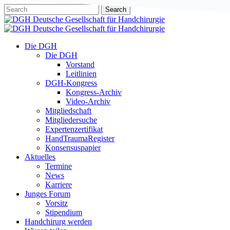
Skip
Search
to
Close
main
Search
content
Menu
Die DGH
Die DGH
Vorstand
Leitlinien
DGH-Kongress
Kongress-Archiv
Video-Archiv
Mitgliedschaft
Mitgliedersuche
Expertenzertifikat
HandTraumaRegister
Konsensuspapier
Aktuelles
Termine
News
Karriere
Junges Forum
Vorsitz
Stipendium
Handchirurg werden