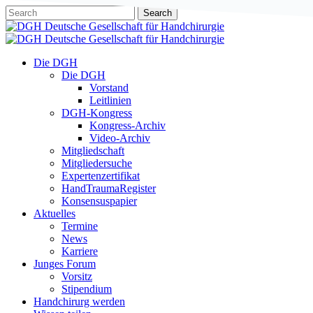
Skip
Search
to
Close
main
Search
content
Menu
Die DGH
Die DGH
Vorstand
Leitlinien
DGH-Kongress
Kongress-Archiv
Video-Archiv
Mitgliedschaft
Mitgliedersuche
Expertenzertifikat
HandTraumaRegister
Konsensuspapier
Aktuelles
Termine
News
Karriere
Junges Forum
Vorsitz
Stipendium
Handchirurg werden