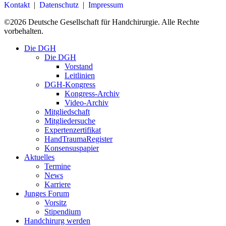
Kontakt
|
Datenschutz
|
Impressum
©
2026
Deutsche Gesellschaft für Handchirurgie. Alle Rechte
vorbehalten.
Close
Die DGH
Menu
Die DGH
Vorstand
Leitlinien
DGH-Kongress
Kongress-Archiv
Video-Archiv
Mitgliedschaft
Mitgliedersuche
Expertenzertifikat
HandTraumaRegister
Konsensuspapier
Aktuelles
Termine
News
Karriere
Junges Forum
Vorsitz
Stipendium
Handchirurg werden