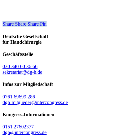
Share
Share
Share
Share
Pin
Deutsche Gesellschaft
für Handchirurgie
Geschäftsstelle
030 340 60 36 66
sekretariat@dg-h.de
Infos zur Mitgliedschaft
0761 69699 286
dgh-mitglieder@intercongress.de
Kongress-Informationen
0151 27602377
dgh@intercongress.de