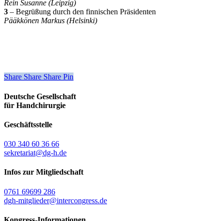
Rein Susanne (Leipzig)
3
– Begrüßung durch den finnischen Präsidenten
Pääkkönen Markus (Helsinki)
Share
Share
Share
Share
Pin
Deutsche Gesellschaft
für Handchirurgie
Geschäftsstelle
030 340 60 36 66
sekretariat@dg-h.de
Infos zur Mitgliedschaft
0761 69699 286
dgh-mitglieder@intercongress.de
Kongress-Informationen