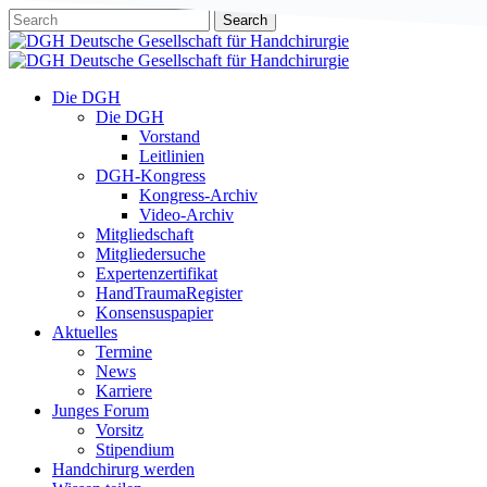
Skip
Search
to
Close
main
Search
content
Menu
Die DGH
Die DGH
Vorstand
Leitlinien
DGH-Kongress
Kongress-Archiv
Video-Archiv
Mitgliedschaft
Mitgliedersuche
Expertenzertifikat
HandTraumaRegister
Konsensuspapier
Aktuelles
Termine
News
Karriere
Junges Forum
Vorsitz
Stipendium
Handchirurg werden