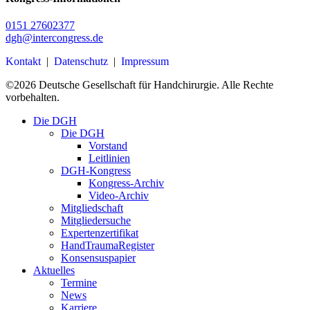
0151 27602377
dgh@intercongress.de
Kontakt
|
Datenschutz
|
Impressum
©
2026
Deutsche Gesellschaft für Handchirurgie. Alle Rechte
vorbehalten.
Close
Die DGH
Menu
Die DGH
Vorstand
Leitlinien
DGH-Kongress
Kongress-Archiv
Video-Archiv
Mitgliedschaft
Mitgliedersuche
Expertenzertifikat
HandTraumaRegister
Konsensuspapier
Aktuelles
Termine
News
Karriere