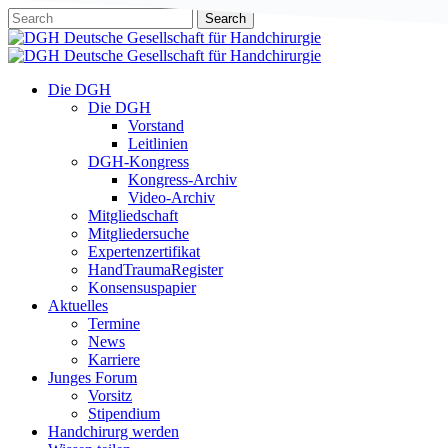
Skip
Search
to
Close
main
Search
content
Menu
Die DGH
Die DGH
Vorstand
Leitlinien
DGH-Kongress
Kongress-Archiv
Video-Archiv
Mitgliedschaft
Mitgliedersuche
Expertenzertifikat
HandTraumaRegister
Konsensuspapier
Aktuelles
Termine
News
Karriere
Junges Forum
Vorsitz
Stipendium
Handchirurg werden