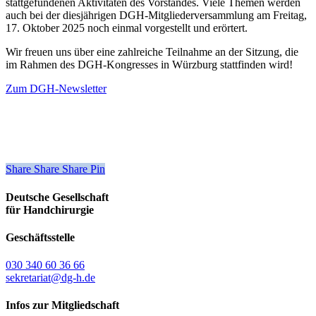
stattgefundenen Aktivitäten des Vorstandes. Viele Themen werden
auch bei der diesjährigen DGH-Mitgliederversammlung am Freitag,
17. Oktober 2025 noch einmal vorgestellt und erörtert.
Wir freuen uns über eine zahlreiche Teilnahme an der Sitzung, die
im Rahmen des DGH-Kongresses in Würzburg stattfinden wird!
Zum DGH-Newsletter
Share
Share
Share
Share
Pin
Deutsche Gesellschaft
für Handchirurgie
Geschäftsstelle
030 340 60 36 66
sekretariat@dg-h.de
Infos zur Mitgliedschaft