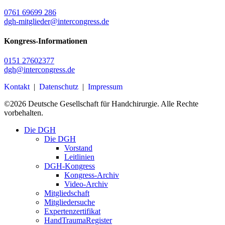
0761 69699 286
dgh-mitglieder@intercongress.de
Kongress-Informationen
0151 27602377
dgh@intercongress.de
Kontakt
|
Datenschutz
|
Impressum
©
2026
Deutsche Gesellschaft für Handchirurgie. Alle Rechte
vorbehalten.
Close
Die DGH
Menu
Die DGH
Vorstand
Leitlinien
DGH-Kongress
Kongress-Archiv
Video-Archiv
Mitgliedschaft
Mitgliedersuche
Expertenzertifikat
HandTraumaRegister