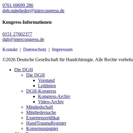
0761 69699 286
dgh-mitglieder@intercongress.de
Kongress-Informationen
0151 27602377
dgh@intercongress.de
Kontakt
|
Datenschutz
|
Impressum
©
2026
Deutsche Gesellschaft für Handchirurgie. Alle Rechte vorbeha
Close
Die DGH
Menu
Die DGH
Vorstand
Leitlinien
DGH-Kongress
Kongress-Archiv
Video-Archiv
Mitgliedschaft
Mitgliedersuche
Expertenzertifikat
HandTraumaRegister
Konsensuspapier