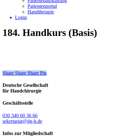
Patientenaufklärung
Patientenportal
Handtherapie
Login
184. Handkurs (Basis)
Share
Share
Share
Share
Pin
Deutsche Gesellschaft
für Handchirurgie
Geschäftsstelle
030 340 60 36 66
sekretariat@dg-h.de
Infos zur Mitgliedschaft