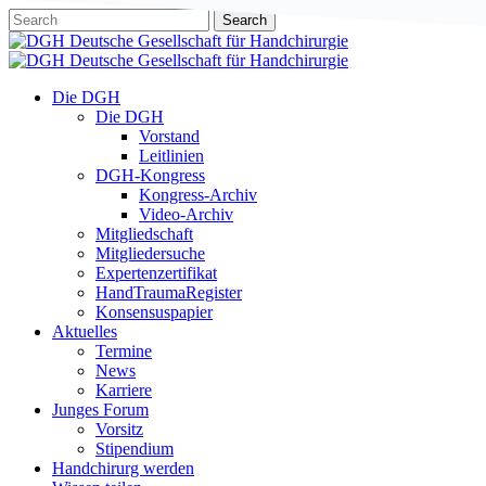
Skip
Search
to
Close
main
Search
content
Menu
Die DGH
Die DGH
Vorstand
Leitlinien
DGH-Kongress
Kongress-Archiv
Video-Archiv
Mitgliedschaft
Mitgliedersuche
Expertenzertifikat
HandTraumaRegister
Konsensuspapier
Aktuelles
Termine
News
Karriere
Junges Forum
Vorsitz
Stipendium
Handchirurg werden