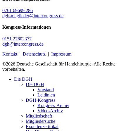
0761 69699 286
dgh-mitglieder@intercongress.de
Kongress-Informationen
0151 27602377
dgh@intercongress.de
Kontakt
|
Datenschutz
|
Impressum
©
2026
Deutsche Gesellschaft für Handchirurgie. Alle Rechte
vorbehalten.
Close
Die DGH
Menu
Die DGH
Vorstand
Leitlinien
DGH-Kongress
Kongress-Archiv
Video-Archiv
Mitgliedschaft
Mitgliedersuche
Expertenzertifikat