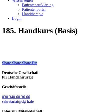
Wissen teilen
Patientenaufklärung
Patientenportal
Handtherapie
Login
185. Handkurs (Basis)
Share
Share
Share
Share
Pin
Deutsche Gesellschaft
für Handchirurgie
Geschäftsstelle
030 340 60 36 66
sekretariat@dg-h.de
Infos zur Mitgliedschaft