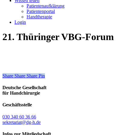
Wissen teilen
Patientenaufklärung
Patientenportal
Handtherapie
Login
21. Thüringer VBG-Forum
Share
Share
Share
Share
Pin
Deutsche Gesellschaft
für Handchirurgie
Geschäftsstelle
030 340 60 36 66
sekretariat@dg-h.de
Infos zur Mitgliedschaft