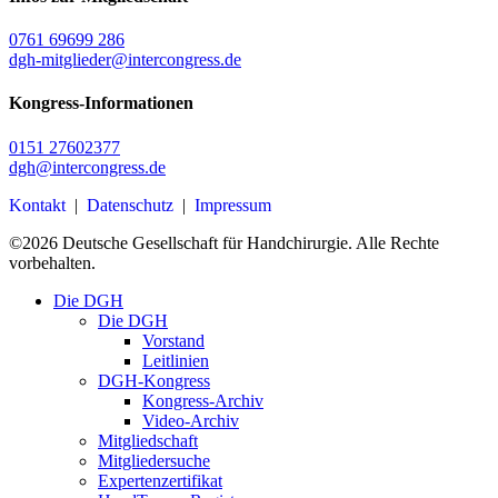
0761 69699 286
dgh-mitglieder@intercongress.de
Kongress-Informationen
0151 27602377
dgh@intercongress.de
Kontakt
|
Datenschutz
|
Impressum
©
2026
Deutsche Gesellschaft für Handchirurgie. Alle Rechte
vorbehalten.
Close
Die DGH
Menu
Die DGH
Vorstand
Leitlinien
DGH-Kongress
Kongress-Archiv
Video-Archiv
Mitgliedschaft
Mitgliedersuche
Expertenzertifikat