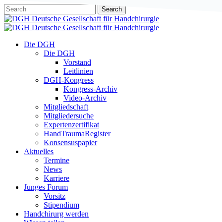
Skip
Search
to
Close
main
Search
content
Menu
Die DGH
Die DGH
Vorstand
Leitlinien
DGH-Kongress
Kongress-Archiv
Video-Archiv
Mitgliedschaft
Mitgliedersuche
Expertenzertifikat
HandTraumaRegister
Konsensuspapier
Aktuelles
Termine
News
Karriere
Junges Forum
Vorsitz
Stipendium
Handchirurg werden