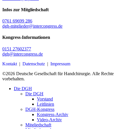
Infos zur Mitgliedschaft
0761 69699 286
dgh-mitglieder@intercongress.de
Kongress-Informationen
0151 27602377
dgh@intercongress.de
Kontakt
|
Datenschutz
|
Impressum
©
2026
Deutsche Gesellschaft für Handchirurgie. Alle Rechte
vorbehalten.
Close
Die DGH
Menu
Die DGH
Vorstand
Leitlinien
DGH-Kongress
Kongress-Archiv
Video-Archiv
Mitgliedschaft