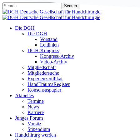
Skip
Search
to
Close
main
Search
content
Menu
Die DGH
Die DGH
Vorstand
Leitlinien
DGH-Kongress
Kongress-Archiv
Video-Archiv
Mitgliedschaft
Mitgliedersuche
Expertenzertifikat
HandTraumaRegister
Konsensuspapier
Aktuelles
Termine
News
Karriere
Junges Forum
Vorsitz
Stipendium
Handchirurg werden