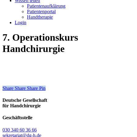
Wissen teilen
Patientenaufklärung
Patientenportal
Handtherapie
Login
7. Operationskurs
Handchirurgie
Share
Share
Share
Share
Pin
Deutsche Gesellschaft
für Handchirurgie
Geschäftsstelle
030 340 60 36 66
sekretariat@dg-h.de