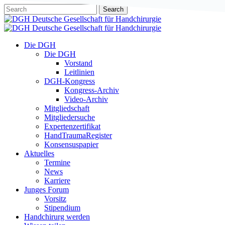
Skip
Search
to
Close
main
Search
content
Menu
Die DGH
Die DGH
Vorstand
Leitlinien
DGH-Kongress
Kongress-Archiv
Video-Archiv
Mitgliedschaft
Mitgliedersuche
Expertenzertifikat
HandTraumaRegister
Konsensuspapier
Aktuelles
Termine
News
Karriere
Junges Forum
Vorsitz
Stipendium
Handchirurg werden