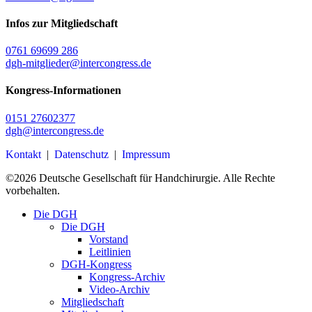
Infos zur Mitgliedschaft
0761 69699 286
dgh-mitglieder@intercongress.de
Kongress-Informationen
0151 27602377
dgh@intercongress.de
Kontakt
|
Datenschutz
|
Impressum
©
2026
Deutsche Gesellschaft für Handchirurgie. Alle Rechte
vorbehalten.
Close
Die DGH
Menu
Die DGH
Vorstand
Leitlinien
DGH-Kongress
Kongress-Archiv
Video-Archiv
Mitgliedschaft