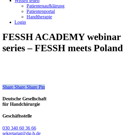
Wissen teilen
Patientenaufklärung
Patientenportal
Handtherapie
Login
FESSH ACADEMY webinar
series – FESSH meets Poland
Share
Share
Share
Share
Pin
Deutsche Gesellschaft
für Handchirurgie
Geschäftsstelle
030 340 60 36 66
sekretariat@dg-h.de