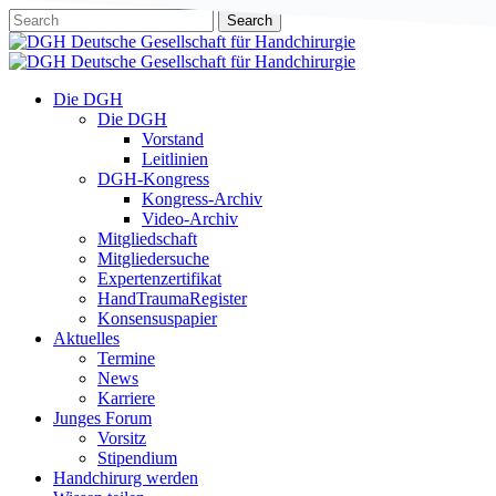
Skip
Search
to
Close
main
Search
content
Menu
Die DGH
Die DGH
Vorstand
Leitlinien
DGH-Kongress
Kongress-Archiv
Video-Archiv
Mitgliedschaft
Mitgliedersuche
Expertenzertifikat
HandTraumaRegister
Konsensuspapier
Aktuelles
Termine
News
Karriere
Junges Forum
Vorsitz
Stipendium
Handchirurg werden