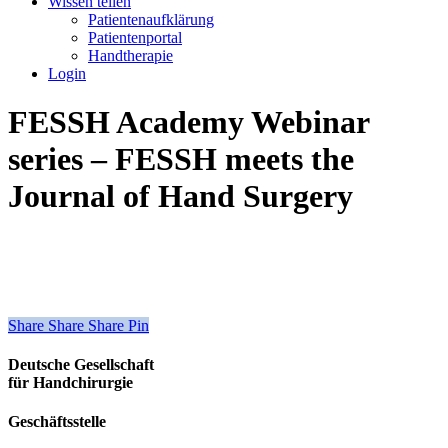
Wissen teilen
Patientenaufklärung
Patientenportal
Handtherapie
Login
FESSH Academy Webinar
series – FESSH meets the
Journal of Hand Surgery
Share
Share
Share
Share
Pin
Deutsche Gesellschaft
für Handchirurgie
Geschäftsstelle