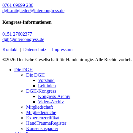
0761 69699 286
dgh-mitglieder@intercongress.de
Kongress-Informationen
0151 27602377
dgh@intercongress.de
Kontakt
|
Datenschutz
|
Impressum
©
2026
Deutsche Gesellschaft für Handchirurgie. Alle Rechte vorbeha
Close
Die DGH
Menu
Die DGH
Vorstand
Leitlinien
DGH-Kongress
Kongress-Archiv
Video-Archiv
Mitgliedschaft
Mitgliedersuche
Expertenzertifikat
HandTraumaRegister
Konsensuspapier