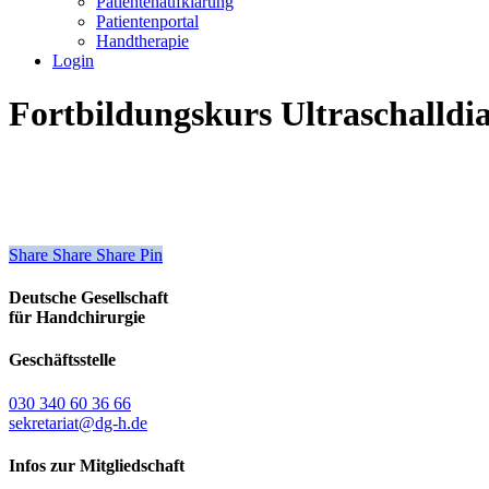
Patientenaufklärung
Patientenportal
Handtherapie
Login
Fortbildungskurs Ultraschalldi
Share
Share
Share
Share
Pin
Deutsche Gesellschaft
für Handchirurgie
Geschäftsstelle
030 340 60 36 66
sekretariat@dg-h.de
Infos zur Mitgliedschaft