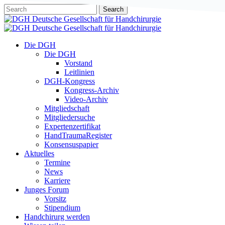
Skip
Search
to
Close
main
Search
content
Menu
Die DGH
Die DGH
Vorstand
Leitlinien
DGH-Kongress
Kongress-Archiv
Video-Archiv
Mitgliedschaft
Mitgliedersuche
Expertenzertifikat
HandTraumaRegister
Konsensuspapier
Aktuelles
Termine
News
Karriere
Junges Forum
Vorsitz
Stipendium
Handchirurg werden