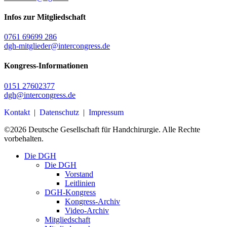
Infos zur Mitgliedschaft
0761 69699 286
dgh-mitglieder@intercongress.de
Kongress-Informationen
0151 27602377
dgh@intercongress.de
Kontakt
|
Datenschutz
|
Impressum
©
2026
Deutsche Gesellschaft für Handchirurgie. Alle Rechte
vorbehalten.
Close
Die DGH
Menu
Die DGH
Vorstand
Leitlinien
DGH-Kongress
Kongress-Archiv
Video-Archiv
Mitgliedschaft