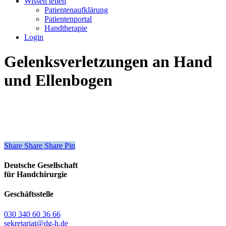
Wissen teilen
Patientenaufklärung
Patientenportal
Handtherapie
Login
Gelenksverletzungen an Hand
und Ellenbogen
Share
Share
Share
Share
Pin
Deutsche Gesellschaft
für Handchirurgie
Geschäftsstelle
030 340 60 36 66
sekretariat@dg-h.de