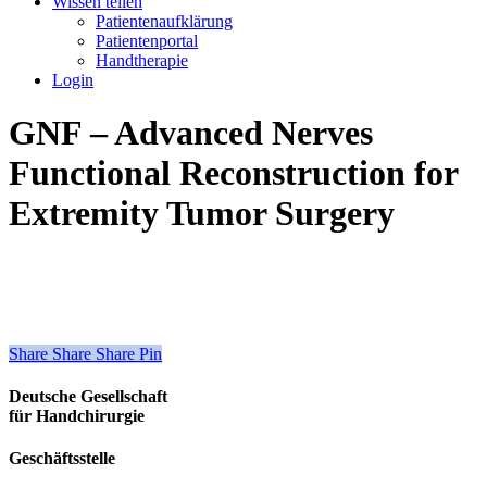
Wissen teilen
Patientenaufklärung
Patientenportal
Handtherapie
Login
GNF – Advanced Nerves
Functional Reconstruction for
Extremity Tumor Surgery
Share
Share
Share
Share
Pin
Deutsche Gesellschaft
für Handchirurgie
Geschäftsstelle