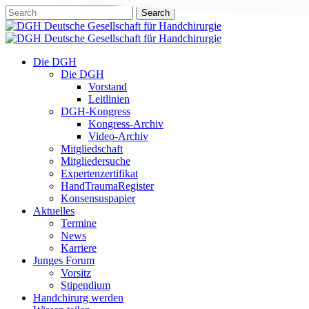
Skip
Search
to
Close
main
Search
content
Menu
Die DGH
Die DGH
Vorstand
Leitlinien
DGH-Kongress
Kongress-Archiv
Video-Archiv
Mitgliedschaft
Mitgliedersuche
Expertenzertifikat
HandTraumaRegister
Konsensuspapier
Aktuelles
Termine
News
Karriere
Junges Forum
Vorsitz
Stipendium
Handchirurg werden