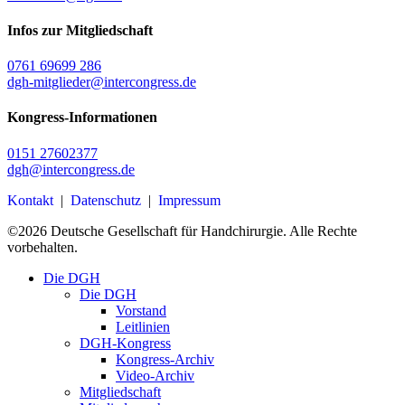
Infos zur Mitgliedschaft
0761 69699 286
dgh-mitglieder@intercongress.de
Kongress-Informationen
0151 27602377
dgh@intercongress.de
Kontakt
|
Datenschutz
|
Impressum
©
2026
Deutsche Gesellschaft für Handchirurgie. Alle Rechte
vorbehalten.
Close
Die DGH
Menu
Die DGH
Vorstand
Leitlinien
DGH-Kongress
Kongress-Archiv
Video-Archiv
Mitgliedschaft