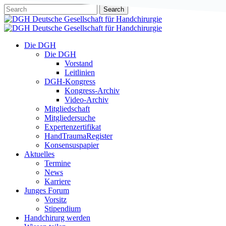
Skip
Search
to
Close
main
Search
content
Menu
Die DGH
Die DGH
Vorstand
Leitlinien
DGH-Kongress
Kongress-Archiv
Video-Archiv
Mitgliedschaft
Mitgliedersuche
Expertenzertifikat
HandTraumaRegister
Konsensuspapier
Aktuelles
Termine
News
Karriere
Junges Forum
Vorsitz
Stipendium
Handchirurg werden