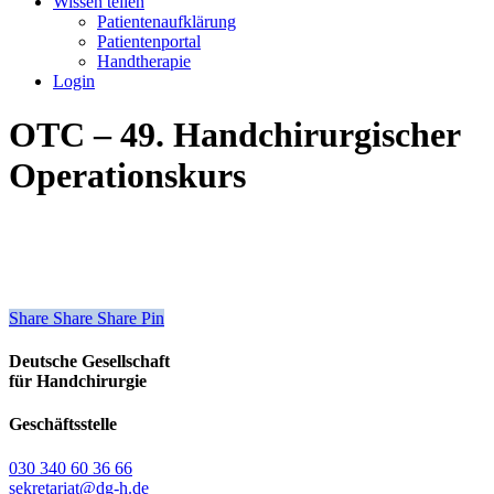
Wissen teilen
Patientenaufklärung
Patientenportal
Handtherapie
Login
OTC – 49. Handchirurgischer
Operationskurs
Share
Share
Share
Share
Pin
Deutsche Gesellschaft
für Handchirurgie
Geschäftsstelle
030 340 60 36 66
sekretariat@dg-h.de