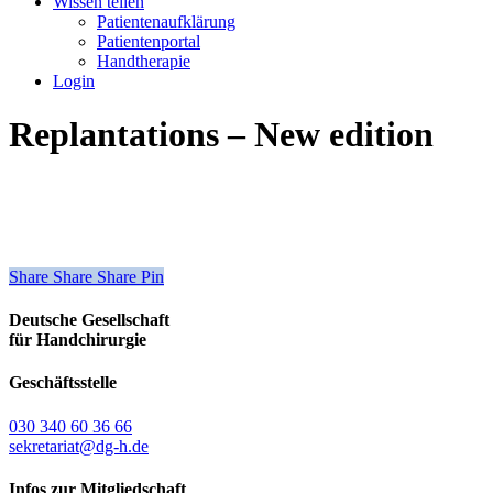
Wissen teilen
Patientenaufklärung
Patientenportal
Handtherapie
Login
Replantations – New edition
Share
Share
Share
Share
Pin
Deutsche Gesellschaft
für Handchirurgie
Geschäftsstelle
030 340 60 36 66
sekretariat@dg-h.de
Infos zur Mitgliedschaft