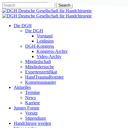
Skip
Search
to
Close
main
Search
content
Menu
Die DGH
Die DGH
Vorstand
Leitlinien
DGH-Kongress
Kongress-Archiv
Video-Archiv
Mitgliedschaft
Mitgliedersuche
Expertenzertifikat
HandTraumaRegister
Konsensuspapier
Aktuelles
Termine
News
Karriere
Junges Forum
Vorsitz
Stipendium
Handchirurg werden