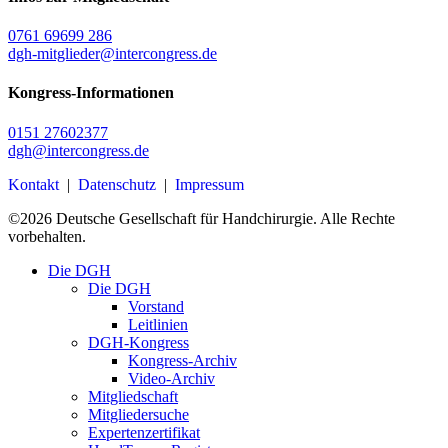
0761 69699 286
dgh-mitglieder@intercongress.de
Kongress-Informationen
0151 27602377
dgh@intercongress.de
Kontakt
|
Datenschutz
|
Impressum
©
2026
Deutsche Gesellschaft für Handchirurgie. Alle Rechte
vorbehalten.
Close
Die DGH
Menu
Die DGH
Vorstand
Leitlinien
DGH-Kongress
Kongress-Archiv
Video-Archiv
Mitgliedschaft
Mitgliedersuche
Expertenzertifikat