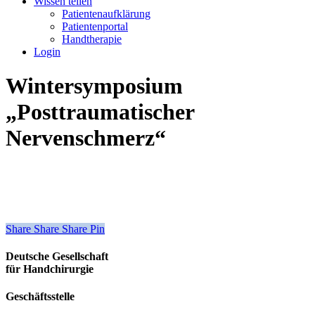
Wissen teilen
Patientenaufklärung
Patientenportal
Handtherapie
Login
Wintersymposium
„Posttraumatischer
Nervenschmerz“
Share
Share
Share
Share
Pin
Deutsche Gesellschaft
für Handchirurgie
Geschäftsstelle