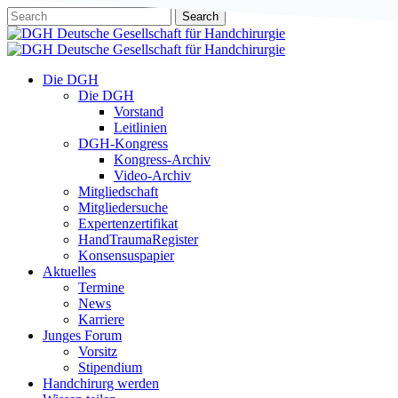
Skip
Search
to
Close
main
Search
content
Menu
Die DGH
Die DGH
Vorstand
Leitlinien
DGH-Kongress
Kongress-Archiv
Video-Archiv
Mitgliedschaft
Mitgliedersuche
Expertenzertifikat
HandTraumaRegister
Konsensuspapier
Aktuelles
Termine
News
Karriere
Junges Forum
Vorsitz
Stipendium
Handchirurg werden